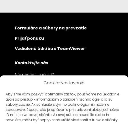
Formuláre a súbory na prevzatie
Prijať ponuku
Vzdialenú údržbu s TeamViewer
Kontaktujte nás
Námestie 1. mája 17
SK-811 06 Bratislava
Cookie-Nastavenia
+421 2 57 282 -500
Aby sme vám poskytli optimálny zážitok, používame na ukladanie
Bayerwaldstraße 9
a/alebo prístup k informáciám o zariadení technológie, ako sú
D-81737 München
súbory cookie. Ak súhlasíte s týmito technológiami, môžeme
spracovávať údaje, ako je správanie pri surfovaní alebo jedinečné
+49 89 630 209 – 0
ID na tejto webovej stránke. Ak svoj súhlas neudelíte alebo ho
odvoláte, môžu byť ovplyvnené určité vlastnosti a funkcie stránky.