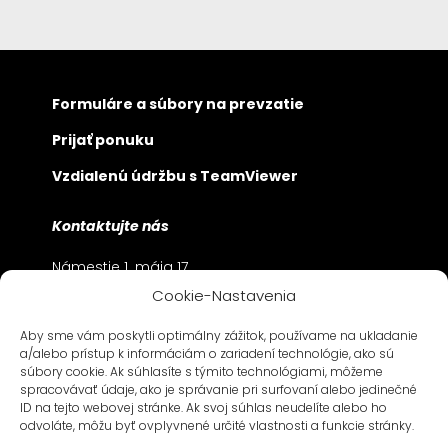
Formuláre a súbory na prevzatie
Prijať ponuku
Vzdialenú údržbu s TeamViewer
Kontaktujte nás
Námestie 1. mája 17
SK-811 06 Bratislava
Cookie-Nastavenia
+421 2 57 282 -500
Aby sme vám poskytli optimálny zážitok, používame na ukladanie
Bayerwaldstraße 9
a/alebo prístup k informáciám o zariadení technológie, ako sú
D-81737 München
súbory cookie. Ak súhlasíte s týmito technológiami, môžeme
spracovávať údaje, ako je správanie pri surfovaní alebo jedinečné
+49 89 630 209 – 0
ID na tejto webovej stránke. Ak svoj súhlas neudelíte alebo ho
odvoláte, môžu byť ovplyvnené určité vlastnosti a funkcie stránky.