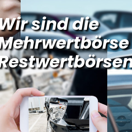
rket
Wir sind die
ional
Mehrwertbörse 
cking
nload
Restwertbörsen