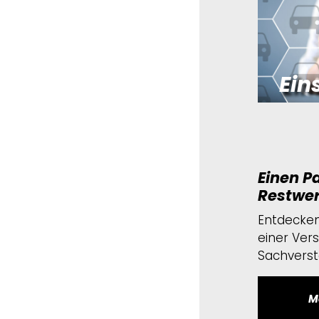
Ein
Einen Pa
Restwer
Entdecken 
einer Ver
Sachverstä
M