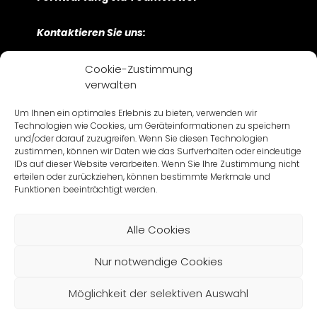
Kontaktieren Sie uns:
Bayerwaldstraße 9
Cookie-Zustimmung
D-81737 München
verwalten
+49 89 630 209 – 0
Um Ihnen ein optimales Erlebnis zu bieten, verwenden wir
Námestie 1. mája 17
Technologien wie Cookies, um Geräteinformationen zu speichern
SK-811 06 Bratislava
und/oder darauf zuzugreifen. Wenn Sie diesen Technologien
+421 2 57 282 -500
zustimmen, können wir Daten wie das Surfverhalten oder eindeutige
IDs auf dieser Website verarbeiten. Wenn Sie Ihre Zustimmung nicht
erteilen oder zurückziehen, können bestimmte Merkmale und
Funktionen beeinträchtigt werden.
Alle Cookies
Impressum
Datenschutz
AGB / AIB
Nur notwendige Cookies
© 2026 CARTV
Möglichkeit der selektiven Auswahl