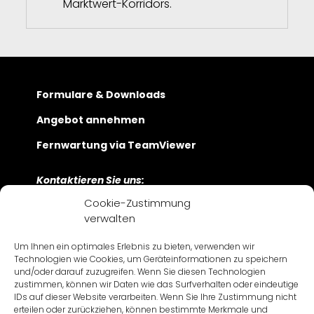
Marktwert-Korridors.
Formulare & Downloads
Angebot annehmen
Fernwartung via TeamViewer
Kontaktieren Sie uns:
Cookie-Zustimmung
Bayerwaldstraße 9
verwalten
D-81737 München
+49 89 630 209 – 0
Um Ihnen ein optimales Erlebnis zu bieten, verwenden wir
Technologien wie Cookies, um Geräteinformationen zu speichern
Námestie 1. mája 17
und/oder darauf zuzugreifen. Wenn Sie diesen Technologien
SK-811 06 Bratislava
zustimmen, können wir Daten wie das Surfverhalten oder eindeutige
+421 2 57 282 -500
IDs auf dieser Website verarbeiten. Wenn Sie Ihre Zustimmung nicht
erteilen oder zurückziehen, können bestimmte Merkmale und