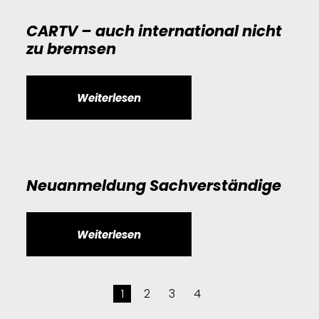
CARTV – auch international nicht
zu bremsen
Weiterlesen
Neuanmeldung Sachverständige
Weiterlesen
Seitennummerierung
1
2
3
4