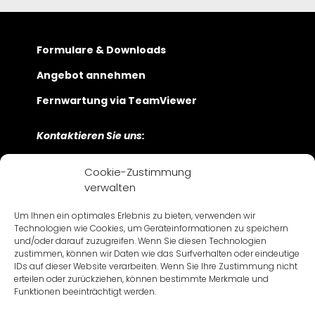
der
Beiträge
Formulare & Downloads
Angebot annehmen
Fernwartung via TeamViewer
Kontaktieren Sie uns:
Bayerwaldstraße 9
Cookie-Zustimmung
D-81737 München
verwalten
+49 89 630 209 – 0
Um Ihnen ein optimales Erlebnis zu bieten, verwenden wir
Námestie 1. mája 17
Technologien wie Cookies, um Geräteinformationen zu speichern
SK-811 06 Bratislava
und/oder darauf zuzugreifen. Wenn Sie diesen Technologien
+421 2 57 282 -500
zustimmen, können wir Daten wie das Surfverhalten oder eindeutige
IDs auf dieser Website verarbeiten. Wenn Sie Ihre Zustimmung nicht
erteilen oder zurückziehen, können bestimmte Merkmale und
Funktionen beeinträchtigt werden.