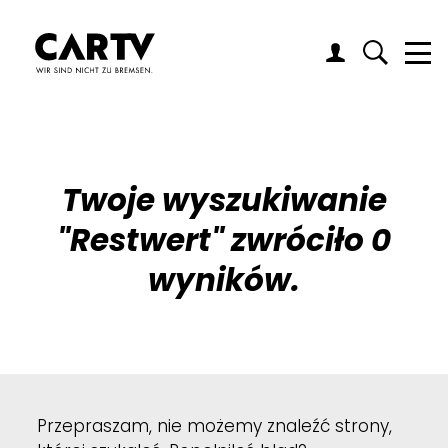
Me
Twoje wyszukiwanie
"
Restwert
" zwróciło 0
wyników.
Przepraszam, nie możemy znaleźć strony,