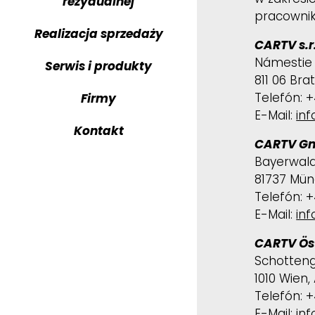
rezydualnej
pracownik
CARTV ma
Realizacja sprzedaży
CARTV s.r
CARTV reg
Námestie 1
Serwis i produkty
811 06 Bra
CARTV tra
Telefón: 
Firmy
E-Mail:
inf
CARTV dow
Kontakt
CARTV G
Bayerwald
81737 Mün
Telefón: 
E-Mail:
inf
CARTV Ös
Schotten
1010 Wien,
Telefón: +
E-Mail:
inf