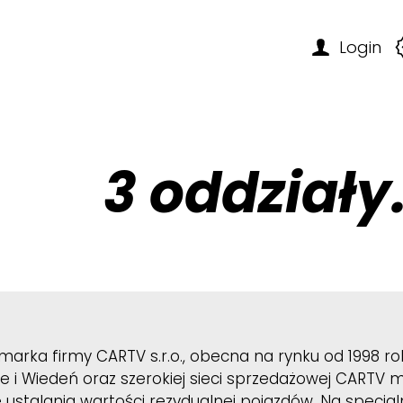
Login
ktowe
ky
a
k pro
cje
3 oddziały. 
ate
t
te+
endar
eet
marka firmy CARTV s.r.o., obecna na rynku od 1998 r
ie i Wiedeń oraz szerokiej sieci sprzedażowej CART
4you
e ustalania wartości rezydualnej pojazdów. Na specj