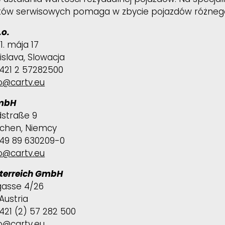
ów serwisowych pomaga w zbycie pojazdów różnego
rket
.o.
ional
. mája 17
tislava, Slowacja
cking
+421 2 57282500
o@cartv.eu
nload
mbH
straße 9
chen, Niemcy
+49 89 630209-0
o@cartv.eu
terreich GmbH
gasse 4/26
 Austria
421 (2) 57 282 500
o@cartv.eu