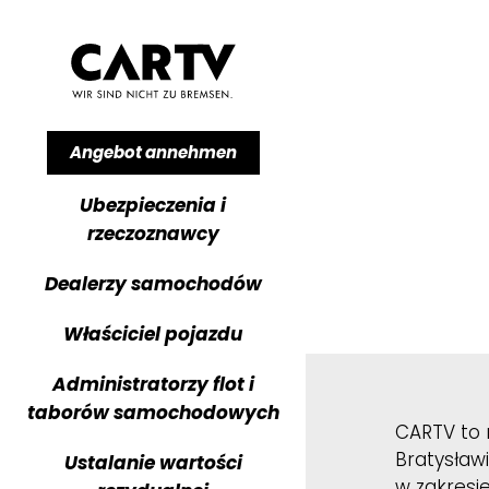
Dane konta
CARTV s
Karier
Angebot annehmen
CARTV chec
Lokaliza
Ubezpieczenia i
rzeczoznawcy
CARTV g
Kontak
Dealerzy samochodów
CARTV ga
Właściciel pojazdu
CARTV cal
Administratorzy flot i
taborów samochodowych
CARTV fl
CARTV to 
Bratysław
Ustalanie wartości
CARTV All
w zakresi