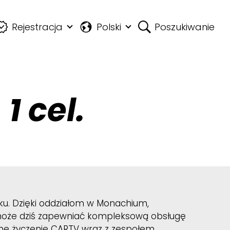
Rejestracja
Polski
Poszukiwanie
1 cel.
oku. Dzięki oddziałom w Monachium,
V może dziś zapewniać kompleksową obsługę
alne życzenie CARTV wraz z zespołem