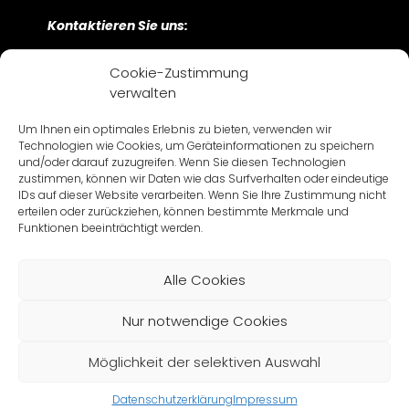
Kontaktieren Sie uns:
Bayerwaldstraße 9
Cookie-Zustimmung
D-81737 München
verwalten
+49 89 630 209 – 0
Um Ihnen ein optimales Erlebnis zu bieten, verwenden wir
Námestie 1. mája 17
Technologien wie Cookies, um Geräteinformationen zu speichern
SK-811 06 Bratislava
und/oder darauf zuzugreifen. Wenn Sie diesen Technologien
+421 2 57 282 -500
zustimmen, können wir Daten wie das Surfverhalten oder eindeutige
IDs auf dieser Website verarbeiten. Wenn Sie Ihre Zustimmung nicht
erteilen oder zurückziehen, können bestimmte Merkmale und
Funktionen beeinträchtigt werden.
Alle Cookies
Impressum
Datenschutz
AGB / AIB
Nur notwendige Cookies
© 2026 CARTV
Möglichkeit der selektiven Auswahl
Datenschutzerklärung
Impressum