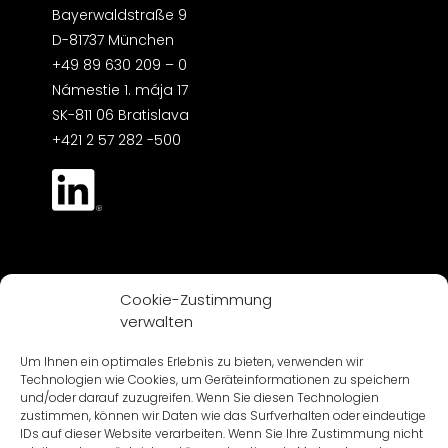
Bayerwaldstraße 9
D-81737 München
+49 89 630 209 – 0
Námestie 1. mája 17
SK-811 06 Bratislava
+421 2 57 282 -500
Impressum
Datenschutz
AGB / AIB
Cookie-Zustimmung
verwalten
© 2026 CARTV
Um Ihnen ein optimales Erlebnis zu bieten, verwenden wir
Technologien wie Cookies, um Geräteinformationen zu speichern
und/oder darauf zuzugreifen. Wenn Sie diesen Technologien
zustimmen, können wir Daten wie das Surfverhalten oder eindeutige
IDs auf dieser Website verarbeiten. Wenn Sie Ihre Zustimmung nicht