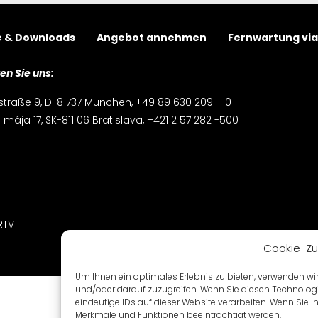
rket
e & Downloads
Angebot annehmen
Fernwartung vi
ional
en Sie uns:
cking
traße 9, D-81737 München, +49 89 630 209 – 0
 mája 17, SK-811 06 Bratislava, +421 2 57 282 -500
nload
RTV
Cookie-Zu
Um Ihnen ein optimales Erlebnis zu bieten, verwenden w
und/oder darauf zuzugreifen. Wenn Sie diesen Technolog
eindeutige IDs auf dieser Website verarbeiten. Wenn Sie
Merkmale und Funktionen beeinträchtigt werden.