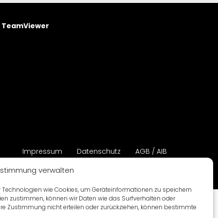
a TeamViewer
Impressum
Datenschutz
AGB / AIB
stimmung verwalten
ir Technologien wie Cookies, um Geräteinformationen zu speichern
ien zustimmen, können wir Daten wie das Surfverhalten oder
 Ihre Zustimmung nicht erteilen oder zurückziehen, können bestimmte