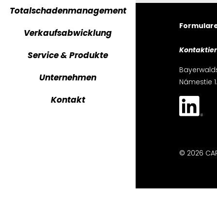
Totalschadenmanagement
CARTV ma
Formular
Verkaufsabwicklung
CARTV reg
Kontaktier
Service & Produkte
CARTV tra
Bayerwalds
Unternehmen
Námestie 1.
CARTV dow
Kontakt
© 2026 CA