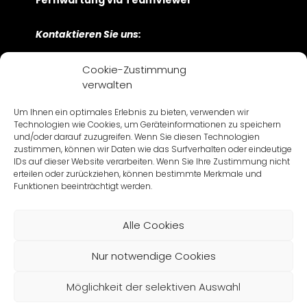
Fernwartung via TeamViewer
Kontaktieren Sie uns:
Bayerwaldstraße 9
Cookie-Zustimmung
D-81737 München
verwalten
+49 89 630 209 – 0
Um Ihnen ein optimales Erlebnis zu bieten, verwenden wir
Námestie 1. mája 17
Technologien wie Cookies, um Geräteinformationen zu speichern
SK-811 06 Bratislava
und/oder darauf zuzugreifen. Wenn Sie diesen Technologien
+421 2 57 282 -500
zustimmen, können wir Daten wie das Surfverhalten oder eindeutige
IDs auf dieser Website verarbeiten. Wenn Sie Ihre Zustimmung nicht
erteilen oder zurückziehen, können bestimmte Merkmale und
Funktionen beeinträchtigt werden.
Alle Cookies
Impressum
Datenschutz
AGB / AIB
Nur notwendige Cookies
© 2026 CARTV
Möglichkeit der selektiven Auswahl