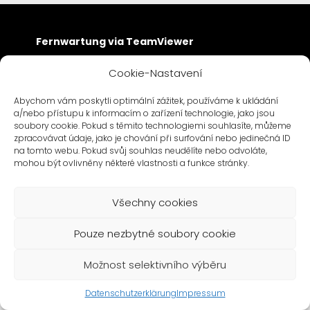
Fernwartung via TeamViewer
Cookie-Nastavení
Abychom vám poskytli optimální zážitek, používáme k ukládání
a/nebo přístupu k informacím o zařízení technologie, jako jsou
soubory cookie. Pokud s těmito technologiemi souhlasíte, můžeme
zpracovávat údaje, jako je chování při surfování nebo jedinečná ID
na tomto webu. Pokud svůj souhlas neudělíte nebo odvoláte,
mohou být ovlivněny některé vlastnosti a funkce stránky.
Všechny cookies
Pouze nezbytné soubory cookie
Možnost selektivního výběru
Datenschutzerklärung
Impressum