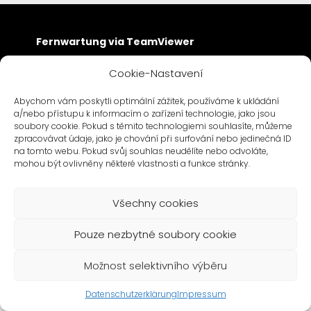
Fernwartung via TeamViewer
Cookie-Nastavení
Abychom vám poskytli optimální zážitek, používáme k ukládání
a/nebo přístupu k informacím o zařízení technologie, jako jsou
soubory cookie. Pokud s těmito technologiemi souhlasíte, můžeme
zpracovávat údaje, jako je chování při surfování nebo jedinečná ID
na tomto webu. Pokud svůj souhlas neudělíte nebo odvoláte,
mohou být ovlivněny některé vlastnosti a funkce stránky.
Všechny cookies
Pouze nezbytné soubory cookie
Možnost selektivního výběru
Datenschutzerklärung
Impressum